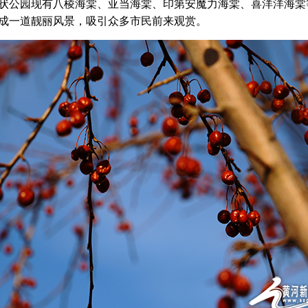
公园现有八棱海棠、亚当海棠、印第安魔力海棠、喜洋洋海棠等1
形成一道靓丽风景，吸引众多市民前来观赏。