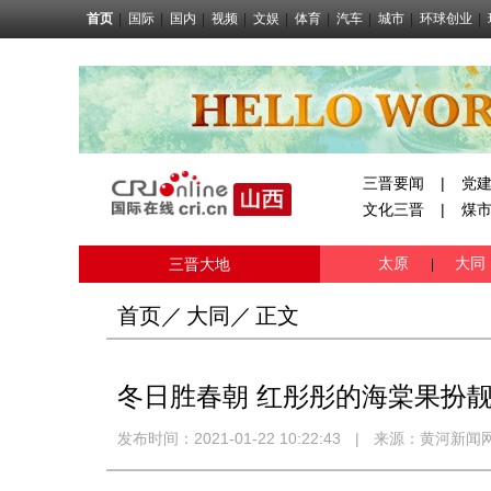
首页
国际
国内
视频
文娱
体育
汽车
城市
环球创业
三晋要闻
|
党
文化三晋
|
煤
太原
大同
三晋大地
|
首页
／
大同
／
正文
冬日胜春朝 红彤彤的海棠果扮
发布时间：2021-01-22 10:22:43
|
来源：
黄河新闻