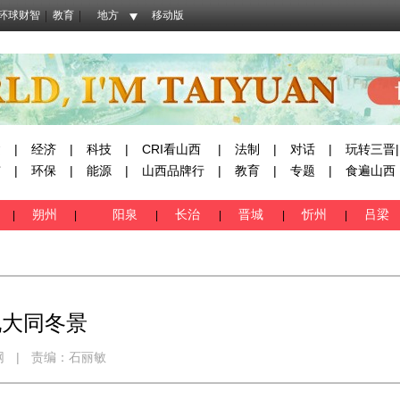
环球财智
教育
地方
移动版
建
|
经济
|
科技
|
CRI看山西
|
法制
|
对话
|
玩转三晋|
市
|
环保
|
能源
|
山西品牌行
|
教育
|
专题
|
食遍山西
朔州
阳泉
长治
晋城
忻州
吕梁
|
|
|
|
|
|
靓大同冬景
网
|
责编：石丽敏