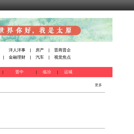
洋人洋事
|
房产
|
晋商晋企
|
金融理财
|
汽车
|
视觉焦点
晋中
临汾
运城
|
|
|
更多