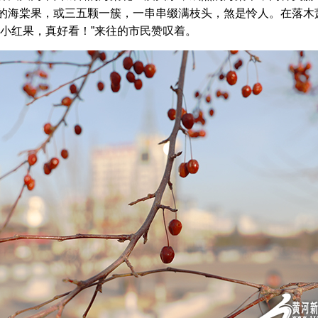
的海棠果，或三五颗一簇，一串串缀满枝头，煞是怜人。在落木
小红果，真好看！”来往的市民赞叹着。