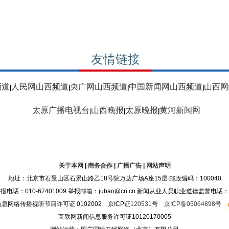
友情链接
频道
人民网山西频道
央广网山西频道
中国新闻网山西频道
山西网
|
|
|
|
太原广播电视台
山西晚报
太原晚报
黄河新闻网
|
|
|
关于本网
|
商务合作
|
广播广告
|
网站声明
地址：北京市石景山区石景山路乙18号院万达广场A座15层 邮政编码：100040
：010-67401009 举报邮箱：jubao@cri.cn 新闻从业人员职业道德监督电话：010-6
息网络传播视听节目许可证 0102002 京ICP证
120531
号
京ICP备05064898号
互联网新闻信息服务许可证10120170005