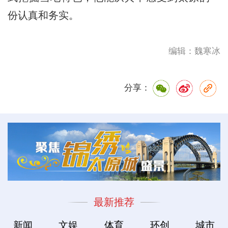
份认真和务实。
编辑：魏寒冰
分享：
最新推荐
新闻
文娱
体育
环创
城市