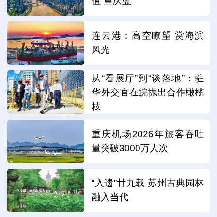
值“重庆蓝”
连云港：高空瞭望 赏海滨
风光
从“看展厅”到“谈落地”：驻
华外交官在皖抛出合作橄榄
枝
重庆机场2026年旅客吞吐
量突破3000万人次
“入遗”廿九载 苏州古典园林
融入当代