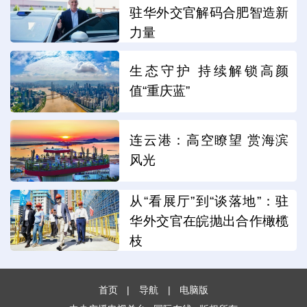
驻华外交官解码合肥智造新
力量
生态守护 持续解锁高颜
值“重庆蓝”
连云港：高空瞭望 赏海滨
风光
从“看展厅”到“谈落地”：驻
华外交官在皖抛出合作橄榄
枝
首页
|
导航
|
电脑版