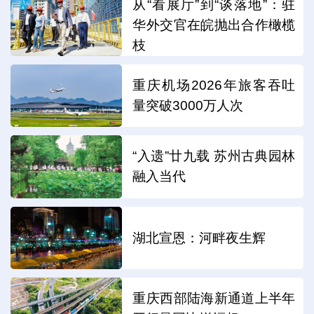
从“看展厅”到“谈落地”：驻
华外交官在皖抛出合作橄榄
枝
重庆机场2026年旅客吞吐
量突破3000万人次
“入遗”廿九载 苏州古典园林
融入当代
湖北宣恩：河畔夜生辉
重庆西部陆海新通道上半年