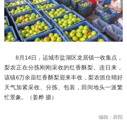
8月14日，运城市盐湖区龙居镇一收集点，
梨农正在分拣刚刚采收的红香酥梨。连日来，
该镇6万余亩红香酥梨迎来丰收，梨农抓住晴好
天气加紧采收、分拣、包装，田间地头一派繁
忙景象。（姜桦 摄）
编辑：薛阳