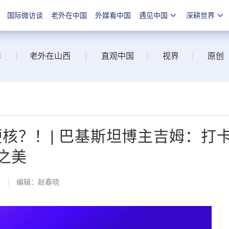
国际微访谈
老外在中国
外媒看中国
遇见中国
深耕世界
洋
|
老外在山西
|
直观中国
|
视界
|
原创
核？！| 巴基斯坦博主吉姆：打
之美
线
编辑：赵春晓