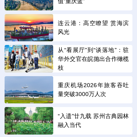
值“重庆蓝”
连云港：高空瞭望 赏海滨
风光
从“看展厅”到“谈落地”：驻
华外交官在皖抛出合作橄榄
枝
重庆机场2026年旅客吞吐
量突破3000万人次
“入遗”廿九载 苏州古典园林
融入当代