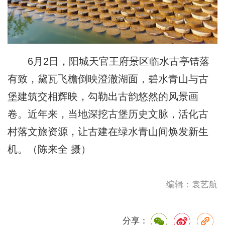
6月2日，阳城天官王府景区临水古亭错落
有致，黛瓦飞檐倒映澄澈湖面，碧水青山与古
堡建筑交相辉映，勾勒出古韵悠然的风景画
卷。近年来，当地深挖古堡历史文脉，活化古
村落文旅资源，让古建在绿水青山间焕发新生
机。（陈来全 摄）
编辑：袁艺航
分享：