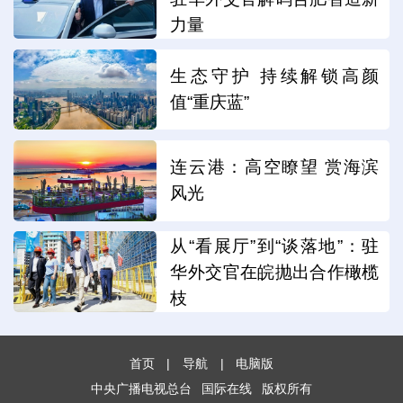
力量
生态守护 持续解锁高颜
值“重庆蓝”
连云港：高空瞭望 赏海滨
风光
从“看展厅”到“谈落地”：驻
华外交官在皖抛出合作橄榄
枝
首页
|
导航
|
电脑版
中央广播电视总台
国际在线
版权所有