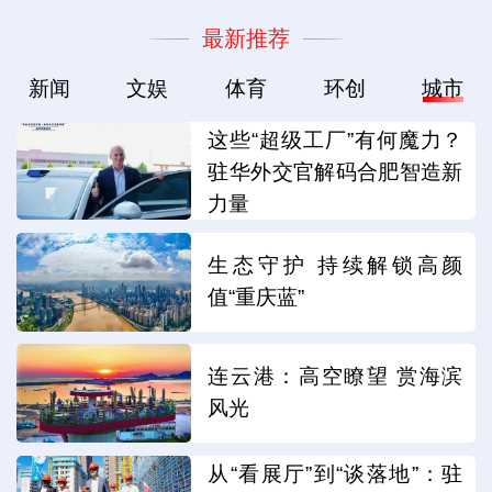
最新推荐
新闻
文娱
体育
环创
城市
这些“超级工厂”有何魔力？
驻华外交官解码合肥智造新
力量
生态守护 持续解锁高颜
值“重庆蓝”
连云港：高空瞭望 赏海滨
风光
从“看展厅”到“谈落地”：驻