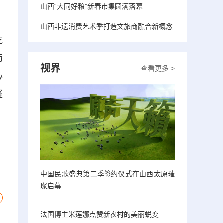
山西“大同好粮”新春市集圆满落幕
山西非遗消费艺术季打造文旅商融合新概念
吃
药
视界
查看更多 >
心
疑
，
中国民歌盛典第二季签约仪式在山西太原璀
璨启幕
法国博主米莲娜点赞新农村的美丽蜕变