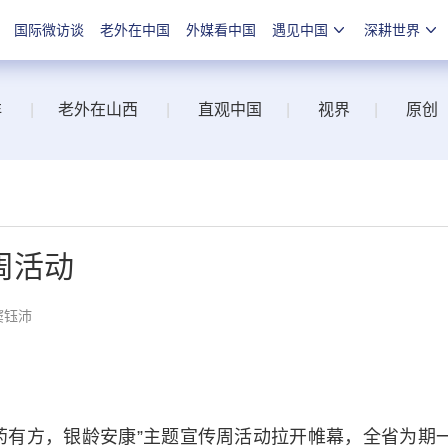
国际微访谈
老外在中国
外媒看中国
遇见中国
深耕世界
洋
|
老外在山西
|
直观中国
|
视界
|
原创
周活动
窦钰沛
有方，银龄安康”主题宣传周活动拉开帷幕，全省为期