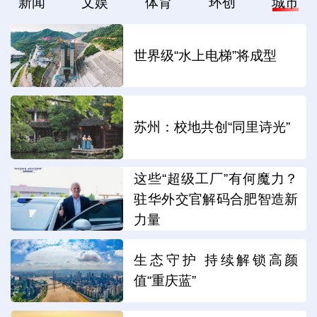
新闻
文娱
体育
环创
城市
世界级“水上电梯”将成型
苏州：校地共创“同里诗光”
这些“超级工厂”有何魔力？
驻华外交官解码合肥智造新
力量
生态守护 持续解锁高颜
值“重庆蓝”