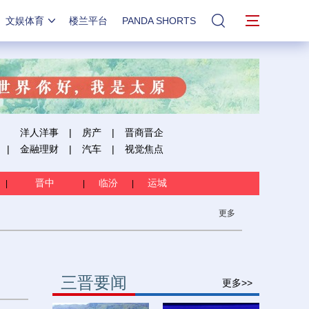
文娱体育
楼兰平台
PANDA SHORTS
站内搜索
洋人洋事
|
房产
|
晋商晋企
|
金融理财
|
汽车
|
视觉焦点
晋中
临汾
运城
|
|
|
更多
三晋要闻
更多>>