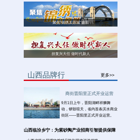
聚焦“锦绣太原城”盛景
担复兴大任 做时代新人
山西品牌行
更多>>
商街晋阳里正式开业运营
9月1日上午，晋阳湖畔祥狮舞
动，锣鼓喧天，省内首条滨水商业
街区——晋阳里正式开业运营。
山西临汾乡宁：为紫砂陶产业招商引智提供保障