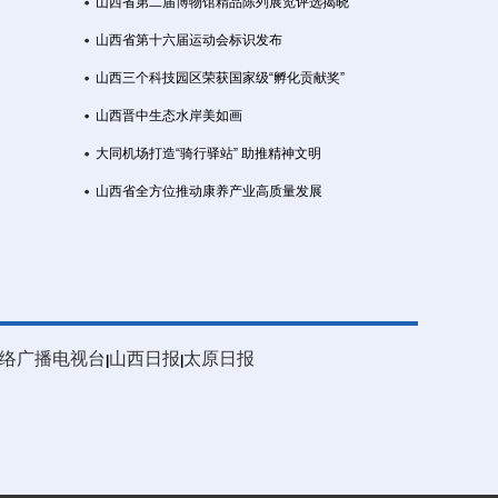
山西省第二届博物馆精品陈列展览评选揭晓
山西省第十六届运动会标识发布
山西三个科技园区荣获国家级“孵化贡献奖”
山西晋中生态水岸美如画
大同机场打造“骑行驿站” 助推精神文明
山西省全方位推动康养产业高质量发展
络广播电视台
山西日报
太原日报
|
|