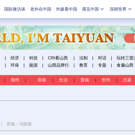
国际微访谈
老外在中国
外媒看中国
遇见中国
深耕世界
建
|
经济
|
科技
|
CRI看山西
|
法制
|
对话
|
玩转三晋|
市
|
环保
|
能源
|
山西品牌行
|
教育
|
专题
|
食遍山西
朔州
阳泉
长治
晋城
忻州
吕梁
|
|
|
|
|
|
|
责编：冯薇薇