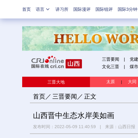
首页
语言
讲习所
国际漫评
国际锐评
国际3分钟
三晋要闻
|
党
文化三晋
|
煤
太原
大同
三晋大地
|
首页
／
三晋要闻
／
正文
山西晋中生态水岸美如画
发布时间：2022-05-09 11:40:59
|
来源：
山西日报