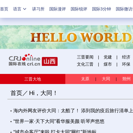
首页
语言
讲习所
国际漫评
国际锐评
国际3分钟
国际微访
三晋要闻
|
党建
|
经济
文化三晋
|
煤市
|
环保
太原
大同
朔州
三晋大地
|
|
首页
／
Hi，大同！
海内外网友评价大同：太酷了！ 添到我的疫后旅行清单
“世界一家·天下大同”看华服美颜 听琴声悠悠
“城市会客厅”来啦 打卡大同“网红”新地标